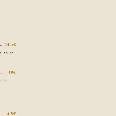
14.5€
s, sauce
18€
rinés
14.5€